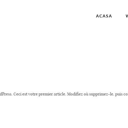
ACASA
ur tout le monde
Acasa
Press. Ceci est votre premier article. Modifiez où supprimez-le, puis c
Wedding Films
Corporate
Contact