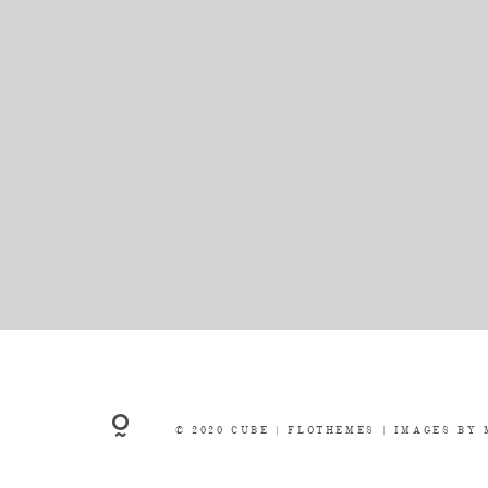
© 2020 CUBE |
FLOTHEMES
| IMAGES BY