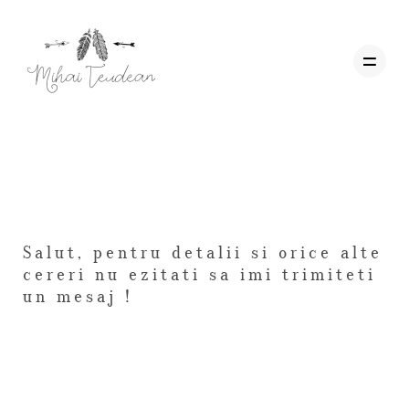
Acasa
Wedding Films
Salut, pentru detalii si orice alte
Corporate
cereri nu ezitati sa imi trimiteti
un mesaj !
Contact